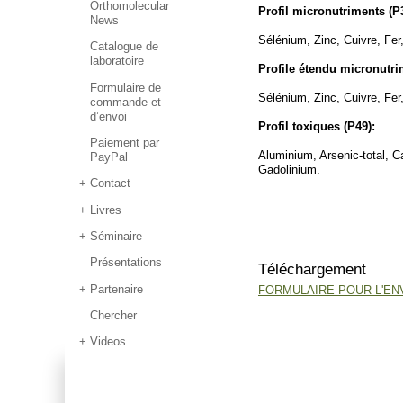
Orthomolecular
Profil micronutriments (P
News
Sélénium, Zinc, Cuivre, Fe
Catalogue de
laboratoire
Profile étendu micronutri
Formulaire de
Sélénium, Zinc, Cuivre, F
commande et
d’envoi
Profil toxiques (P49):
Paiement par
Aluminium, Arsenic-total, 
PayPal
Gadolinium.
Contact
Livres
Séminaire
Présentations
Téléchargement
Partenaire
FORMULAIRE POUR L'ENV
Chercher
Videos