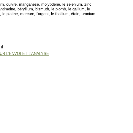
m, cuivre, manganèse, molybdène, le sélénium, zinc
ntimoine, béryllium, bismuth, le plomb, le gallium, le
 le platine, mercure, l'argent, le thallium, étain, uranium.
nt
R L'ENVOI ET L'ANALYSE