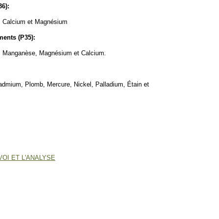
36):
r, Calcium et Magnésium
ments (P35):
er, Manganèse, Magnésium et Calcium.
Cadmium, Plomb, Mercure, Nickel, Palladium, Étain et
OI ET L'ANALYSE