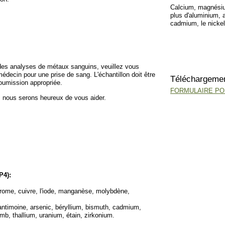
Calcium, magnésiu
plus d'aluminium, a
cadmium, le nickel,
 des analyses de métaux sanguins, veuillez vous
édecin pour une prise de sang. L'échantillon doit être
Téléchargeme
soumission appropriée.
FORMULAIRE POU
, nous serons heureux de vous aider.
P4):
hrome, cuivre, l'iode, manganèse, molybdène,
 antimoine, arsenic, béryllium, bismuth, cadmium,
omb, thallium, uranium, étain, zirkonium.