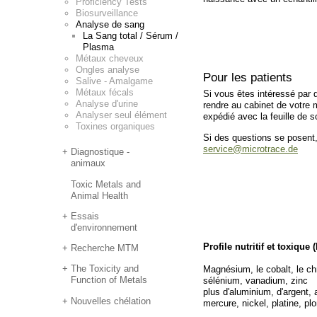
Proficiency Tests
Biosurveillance
Analyse de sang
La Sang total / Sérum /
Plasma
Métaux cheveux
Ongles analyse
Pour les patients
Salive - Amalgame
Métaux fécals
Si vous êtes intéressé par
Analyse d'urine
rendre au cabinet de votre m
Analyser seul élément
expédié avec la feuille de 
Toxines organiques
Si des questions se posent
service@microtrace.de
Diagnostique -
animaux
Toxic Metals and
Animal Health
Essais
d'environnement
Profile nutritif et toxique (
Recherche MTM
The Toxicity and
Magnésium, le cobalt, le c
Function of Metals
sélénium, vanadium, zinc
plus d'aluminium, d'argent,
Nouvelles chélation
mercure, nickel, platine, pl