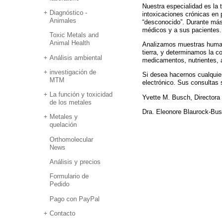
Nuestra especialidad es la t
Diagnóstico -
intoxicaciones crónicas en
Animales
“desconocido”. Durante más
médicos y a sus pacientes.
Toxic Metals and
Animal Health
Analizamos muestras human
tierra, y determinamos la 
Análisis ambiental
medicamentos, nutrientes, a
investigación de
Si desea hacernos cualquier
MTM
electrónico. Sus consultas 
La función y toxicidad
Yvette M. Busch, Directora 
de los metales
Dra. Eleonore Blaurock-Busc
Metales y
quelación
Orthomolecular
News
Análisis y precios
Formulario de
Pedido
Pago con PayPal
Contacto