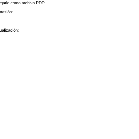
rgarlo como archivo PDF:
presión:
ualización: