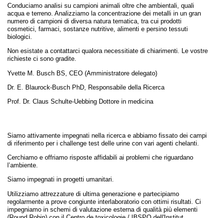
Conduciamo analisi su campioni animali oltre che ambientali, quali
acqua e terreno. Analizziamo la concentrazione dei metalli in un gran
numero di campioni di diversa natura tematica, tra cui prodotti
cosmetici, farmaci, sostanze nutritive, alimenti e persino tessuti
biologici.
Non esistate a contattarci qualora necessitiate di chiarimenti. Le vostre
richieste ci sono gradite.
Yvette M. Busch BS, CEO (Amministratore delegato)
Dr. E. Blaurock-Busch PhD, Responsabile della Ricerca
Prof. Dr. Claus Schulte-Uebbing Dottore in medicina
Siamo attivamente impegnati nella ricerca e abbiamo fissato dei campi
di riferimento per i challenge test delle urine con vari agenti chelanti.
Cerchiamo e offriamo risposte affidabili ai problemi che riguardano
l’ambiente.
Siamo impegnati in progetti umanitari.
Utilizziamo attrezzature di ultima generazione e partecipiamo
regolarmente a prove congiunte interlaboratorio con ottimi risultati. Ci
impegniamo in schemi di valutazione esterna di qualità più elementi
(Round Robin) con il Centro de toxicologie / IBSPQ dell'Institut