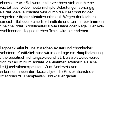
hadstoffe wie Schwermetalle zeichnen sich durch eine
oxizität aus, wobei heute multiple Belastungen vorrangig
weis der Metallaufnahme wird durch die Bestimmung der
eeigneten Körpermaterialien erbracht. Wegen der leichten
nen sich Blut oder seine Bestandteile und Urin, in bestimmten
 Speichel oder Biopsiematerial wie Haare oder Nägel. Der Vor-
erschiedenen diagnostischen Tests wird beschrieben.
diagnostik erlaubt uns zwischen akuter und chronischer
scheiden. Zusätzlich sind wir in der Lage die Hauptbelastung
 therapeutisch richtungsweisend ist. Beispielsweise würde
ation mit Aluminium andere Maßnahmen erfordern als eine
oder Quecksilberexposition. Zum Nachweis von
en können neben der Haaranalyse die Provokationstests
ormationen zu Therapiewahl und -dauer geben.