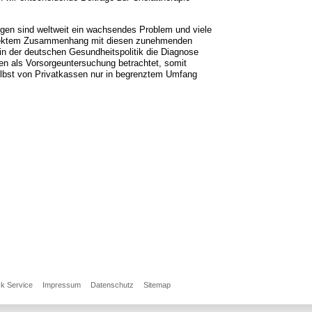
gen sind weltweit ein wachsendes Problem und viele
irektem Zusammenhang mit diesen zunehmenden
in der deutschen Gesundheitspolitik die Diagnose
n als Vorsorgeuntersuchung betrachtet, somit
lbst von Privatkassen nur in begrenztem Umfang
ck Service
Impressum
Datenschutz
Sitemap