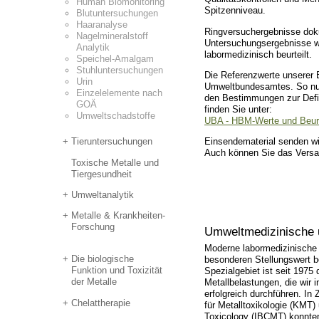
Human Biomonitoring
Spitzenniveau.
Blut­untersuchungen
Haaranalyse
Ringversuchergebnisse doku
Nagelmineral­stoff
Untersuchungsergebnisse we
Analytik
labormedizinisch beurteilt.
Speichel-Amalgam
Stuhluntersuchungen
Die Referenzwerte unserer 
Urin
Umweltbundesamtes. So nut
Einzelelemente nach
den Bestimmungen zur Defini
GOÄ
finden Sie unter:
Umwelt­schadstoffe
UBA - HBM-Werte und Beurt
Tieruntersuchungen
Einsendematerial senden wi
Auch können Sie das Versa
Toxische Metalle und
Tiergesundheit
Umweltanalytik
Metalle & Krankheiten-
Forschung
Umweltmedizinische 
Moderne labormedizinisch
Die biologische
besonderen Stellungswert b
Funktion und Toxizität
Spezialgebiet ist seit 1975
der Metalle
Metallbelastungen, die wir 
erfolgreich durchführen. I
Chelattherapie
für Metalltoxikologie (KMT)
Toxicology (IBCMT) konnten