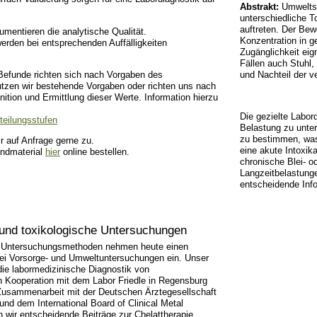
Abstrakt:
Umweltsc
unterschiedliche T
auftreten. Der Be
mentieren die analytische Qualität.
Konzentration in g
rden bei entsprechenden Auffälligkeiten
Zugänglichkeit eig
Fällen auch Stuhl,
Befunde richten sich nach Vorgaben des
und Nachteil der v
zen wir bestehende Vorgaben oder richten uns nach
tion und Ermittlung dieser Werte. Information hierzu
Die gezielte Labor
eilungsstufen
Belastung zu unter
zu bestimmen, was
r auf Anfrage gerne zu.
eine akute Intoxik
ndmaterial
hier
online bestellen.
chronische Blei- 
Langzeitbelastung
entscheidende Inf
und toxikologische Untersuchungen
e Untersuchungsmethoden nehmen heute einen
ei Vorsorge- und Umweltuntersuchungen ein. Unser
 die labormedizinische Diagnostik von
in Kooperation mit dem Labor Friedle in Regensburg
n Zusammenarbeit mit der Deutschen Ärztegesellschaft
 und dem International Board of Clinical Metal
 wir entscheidende Beiträge zur Chelattherapie