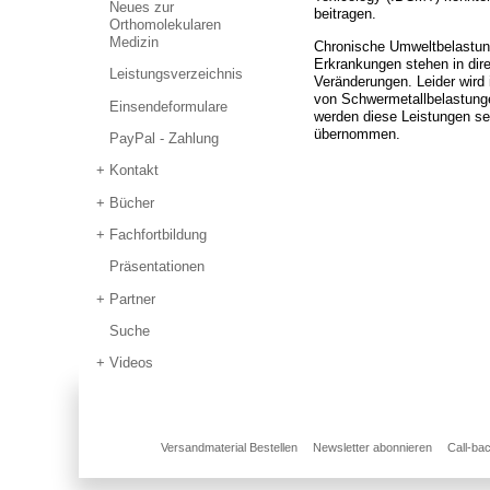
Neues zur
beitragen.
Orthomolekularen
Medizin
Chronische Umweltbelastun
Erkrankungen stehen in d
Leistungsverzeichnis
Veränderungen. Leider wird 
von Schwermetallbelastunge
Einsendeformulare
werden diese Leistungen se
übernommen.
PayPal - Zahlung
Kontakt
Bücher
Fachfortbildung
Präsentationen
Partner
Suche
Videos
Versandmaterial Bestellen
Newsletter abonnieren
Call-ba